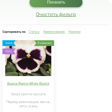
Показать
- Бакопа
- Бальзамин
Очистить фильтр
- Барвинок
- Бархатцы
Сортировать по:
Статусу
Наименованию
Новизне
- Бегония
Зима
В наличии
- Вербейник
Лето
- Вербена
- Газания
- Гвоздика
Виола Matrix White Blotch
- Георгина
Заказ кратно кассете
- Гербера
Период реализации: весна,
- Гипоэстес
лето, осень