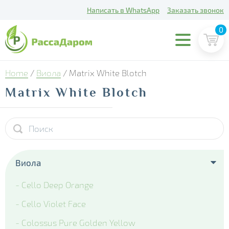
Написать в WhatsApp
Заказать звонок
0
Home
/
Виола
/ Matrix White Blotch
Matrix White Blotch
Виола
- Cello Deep Orange
- Cello Violet Face
- Colossus Pure Golden Yellow