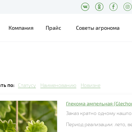
Компания
Прайс
Советы агронома
ть по:
Статусу
Наименованию
Новизне
Глекома ампельная (Glech
Заказ кратно
одному
кашпо
Период реализации:
лето
,
в