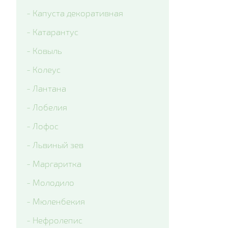
- Капуста декоративная
- Катарантус
- Ковыль
- Колеус
- Лантана
- Лобелия
- Лофос
- Львиный зев
- Маргаритка
- Молодило
- Мюленбекия
- Нефролепис