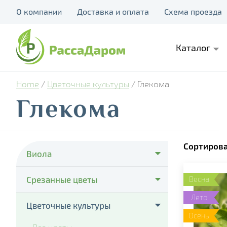
О компании
Доставка и оплата
Схема проезда
Каталог
Home
/
Цветочные культуры
/ Глекома
Глекома
Сортирова
Виола
- Cello Deep Orange
Срезанные цветы
Весна
- Cello Violet Face
Лето
- Тюльпаны
Цветочные культуры
- Colossus Pure Golden Yellow
Осень