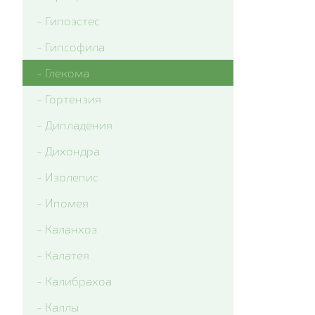
- Гипоэстес
- Гипсофила
- Глекома
- Гортензия
- Дипладения
- Дихондра
- Изолепис
- Ипомея
- Каланхоэ
- Калатея
- Калибрахоа
- Каллы