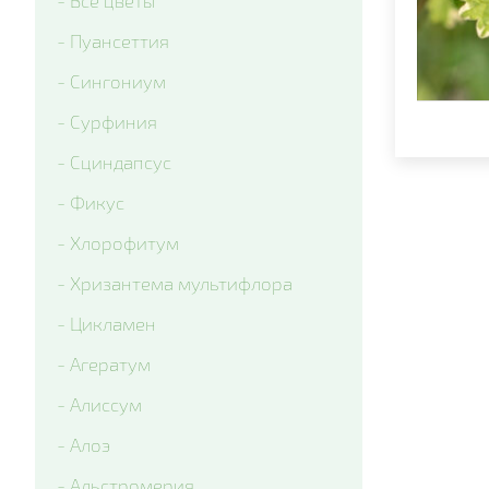
- Все цветы
- Delta Clear Color mix
- Пуансеттия
- Delta Pro Violet and White
- Сингониум
- Matrix Blue Blotch
- Сурфиния
- Matrix Citrus Mix
- Сциндапсус
- Matrix Denim
- Фикус
- Matrix Mix Blotch
- Хлорофитум
- Matrix White
- Хризантема мультифлора
- Matrix Yellow Blotch
- Цикламен
- Spring Matrix Blue Wing
- Агератум
- Xtrada Pink Shades With Blotch
- Алиссум
- Matrix Red Blotch
- Алоэ
- Cello Deep Orange Blotch
- Альстромерия