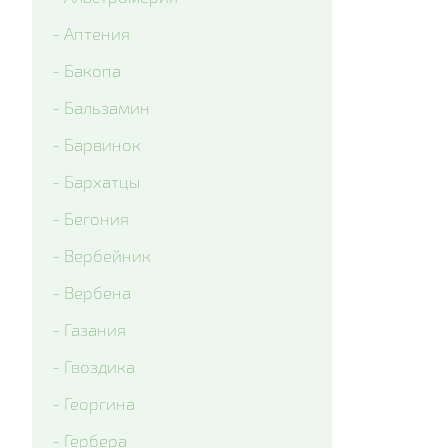
- Colossus Tricolor
- Аптения
- Matrix Lavender Shades
- Бакопа
- Matrix Ocean
- Бальзамин
- Matrix Rose Wing
- Барвинок
- Matrix True Blue
- Бархатцы
- Matrix White Blotch
- Бегония
- Вся виола
- Вербейник
- Вербена
- Газания
- Гвоздика
- Георгина
- Гербера