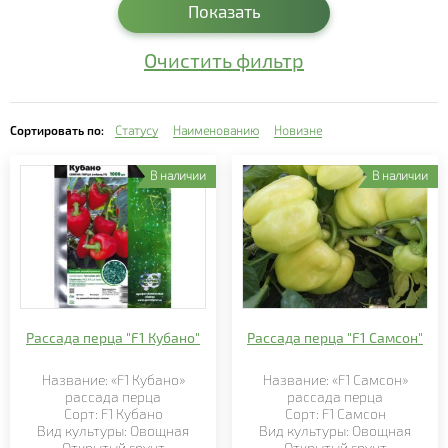
- Гербера
Показать
- Гипоэстес
Очистить фильтр
- Гипсофила
- Глекома
Сортировать по:
Статусу
Наименованию
Новизне
- Гортензия
В наличии
В наличии
- Дипладения
- Дихондра
- Изолепис
- Ипомея
Рассада перца "F1 Кубано"
Рассада перца "F1 Самсон"
- Каланхоэ
- Калатея
Название: «F1 Кубано»
Название: «F1 Самсон»
рассада перца
рассада перца
- Калибрахоа
Сорт: F1 Кубано
Сорт: F1 Самсон
Вид культуры: Овощная
Вид культуры: Овощная
Открытый грунт
Открытый грунт