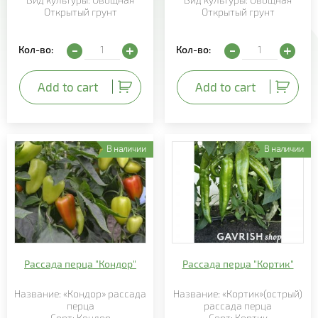
Открытый грунт
Открытый грунт
- Овсянница
Рассада перца "F1 Эривань" quantity
Рассада перца "Бутуз
Кол-во:
Кол-во:
- Осока
- Остеоспермум
Add to cart
Add to cart
- Пеларгония
- Петуния
В наличии
В наличии
- Пилея
- Плектрантус
- Плющ
- Портулак
- Примула
Рассада перца "Кондор"
Рассада перца "Кортик"
- Ранункулюс
Название: «Кондор» рассада
Название: «Кортик»(острый)
перца
рассада перца
- Сальвия
Сорт: Кондор
Сорт: Кортик