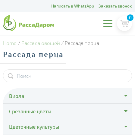
Написать в WhatsApp
Заказать звонок
0
Home
/
Рассада овощей
/ Рассада перца
Рассада перца
Виола
- Cello Deep Orange
Срезанные цветы
- Cello Violet Face
- Тюльпаны
Цветочные культуры
- Colossus Pure Golden Yellow