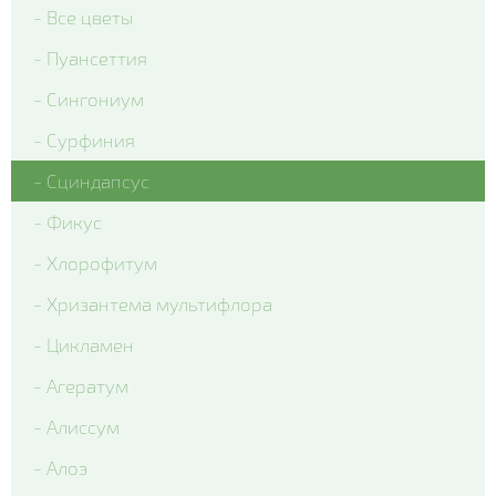
- Все цветы
- Delta Clear Color mix
- Пуансеттия
- Delta Pro Violet and White
- Сингониум
- Matrix Blue Blotch
- Сурфиния
- Matrix Citrus Mix
- Сциндапсус
- Matrix Denim
- Фикус
- Matrix Mix Blotch
- Хлорофитум
- Matrix White
- Хризантема мультифлора
- Matrix Yellow Blotch
- Цикламен
- Spring Matrix Blue Wing
- Агератум
- Xtrada Pink Shades With Blotch
- Алиссум
- Matrix Red Blotch
- Алоэ
- Cello Deep Orange Blotch