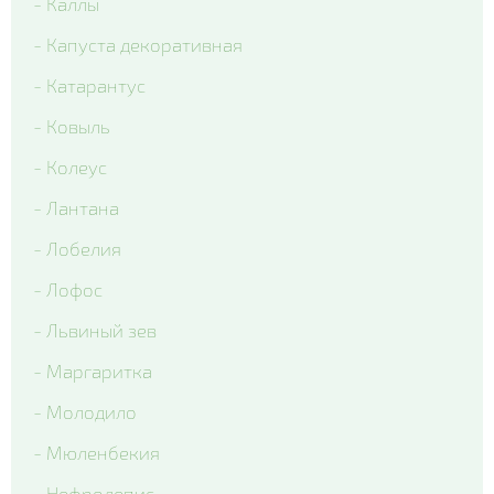
- Каллы
- Капуста декоративная
- Катарантус
- Ковыль
- Колеус
- Лантана
- Лобелия
- Лофос
- Львиный зев
- Маргаритка
- Молодило
- Мюленбекия
- Нефролепис