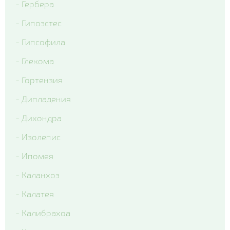
- Гербера
- Гипоэстес
- Гипсофила
- Глекома
- Гортензия
- Дипладения
- Дихондра
- Изолепис
- Ипомея
- Каланхоэ
- Калатея
- Калибрахоа