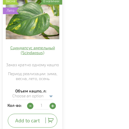
Весна
В наличии
Лето
Сциндапсус ампельный
(Scindapsus)
Заказ кратно
одному
кашпо
Период реализации:
зима,
весна,
лето
,
осень
Объем кашпо, л
Сциндапсус ампельный (Scindapsus) quantity
Кол-во:
Add to cart