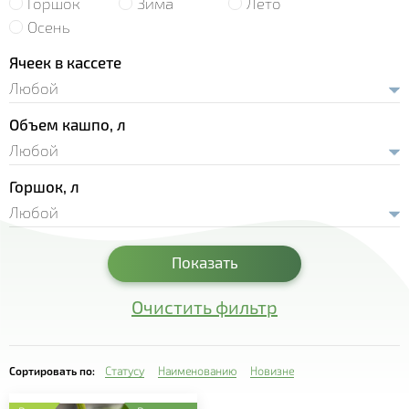
Горшок
Зима
Лето
- Земляника Корона
- Рассада лука
Осень
- Сансевиерия
- Земляника Мальвина
- Рассада салата
Ячеек в кассете
- Седум
- Земляника Портола
- Пряновкусовые травы
- Традесканция
- Земляника Хоней
Объем кашпо, л
- Рассада огурца
- Фуксия
- Земляника Элиани
- Рассада перца
- Хавортия
- Земляника Альбион
Горшок, л
- Рассада томата
- Целлозия
- Цинерария
Показать
- Эхеверия
Очистить фильтр
Сортировать по:
Статусу
Наименованию
Новизне