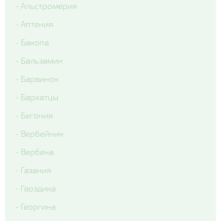
- Альстромерия
- Colossus Tricolor
- Аптения
- Matrix Lavender Shades
- Бакопа
- Matrix Ocean
- Бальзамин
- Matrix Rose Wing
- Барвинок
- Matrix True Blue
- Бархатцы
- Matrix White Blotch
- Бегония
- Вся виола
- Вербейник
- Вербена
- Газания
- Гвоздика
- Георгина