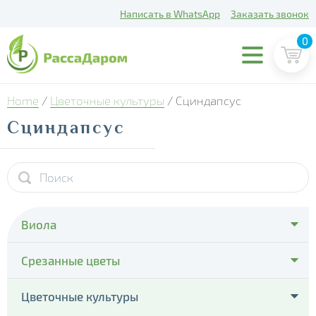
Написать в WhatsApp
Заказать звонок
0
Home
/
Цветочные культуры
/ Сциндапсус
Сциндапсус
Виола
- Cello Deep Orange
Срезанные цветы
- Cello Violet Face
- Тюльпаны
Цветочные культуры
- Colossus Pure Golden Yellow