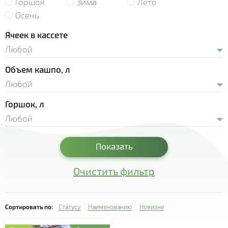
Горшок
Зима
Лето
- Земляника Корона
- Рассада лука
Осень
- Сансевиерия
- Земляника Мальвина
- Рассада салата
Ячеек в кассете
- Седум
- Земляника Портола
- Пряновкусовые травы
- Традесканция
- Земляника Хоней
Объем кашпо, л
- Рассада огурца
- Фуксия
- Земляника Элиани
- Рассада перца
- Хавортия
- Земляника Альбион
Горшок, л
- Рассада томата
- Целлозия
- Цинерария
Показать
- Эхеверия
Очистить фильтр
Сортировать по:
Статусу
Наименованию
Новизне