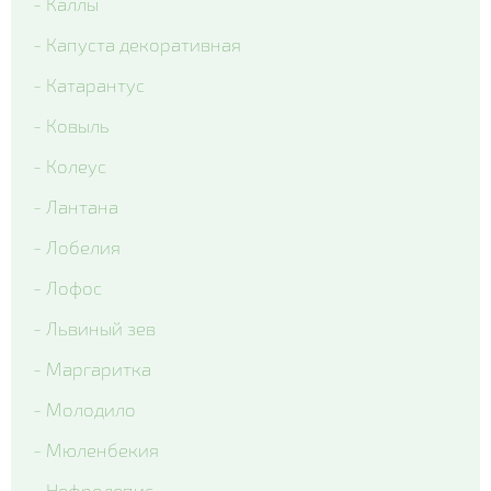
- Каллы
- Капуста декоративная
- Катарантус
- Ковыль
- Колеус
- Лантана
- Лобелия
- Лофос
- Львиный зев
- Маргаритка
- Молодило
- Мюленбекия
- Нефролепис