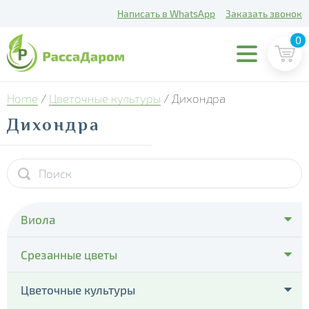
Написать в WhatsApp
Заказать звонок
0
Home
/
Цветочные культуры
/ Дихондра
Дихондра
Виола
- Cello Deep Orange
Срезанные цветы
- Cello Violet Face
- Тюльпаны
Цветочные культуры
- Colossus Pure Golden Yellow