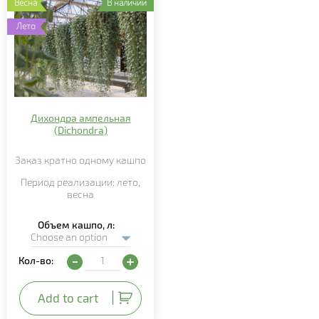
Весна
В наличии
Лето
Дихондра ампельная
(Dichondra)
Заказ кратно
одному
кашпо
Период реализации:
лето
,
весна
Объем кашпо, л
Дихондра ампельная (Dichondra) quantity
Кол-во:
Add to cart