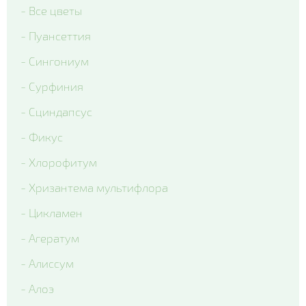
- Все цветы
- Delta Clear Color mix
- Пуансеттия
- Delta Pro Violet and White
- Сингониум
- Matrix Blue Blotch
- Сурфиния
- Matrix Citrus Mix
- Сциндапсус
- Matrix Denim
- Фикус
- Matrix Mix Blotch
- Хлорофитум
- Matrix White
- Хризантема мультифлора
- Matrix Yellow Blotch
- Цикламен
- Spring Matrix Blue Wing
- Агератум
- Xtrada Pink Shades With Blotch
- Алиссум
- Matrix Red Blotch
- Алоэ
- Cello Deep Orange Blotch