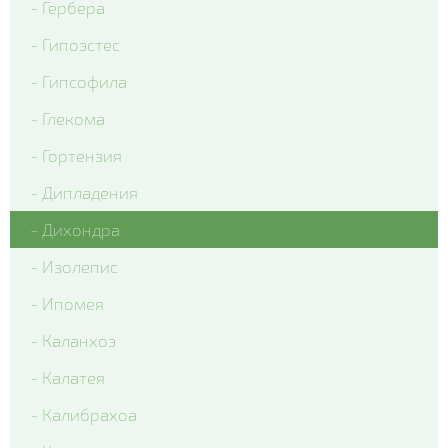
- Гербера
- Гипоэстес
- Гипсофила
- Глекома
- Гортензия
- Дипладения
- Дихондра
- Изолепис
- Ипомея
- Каланхоэ
- Калатея
- Калибрахоа