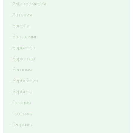
- Альстромерия
- Colossus Tricolor
- Аптения
- Matrix Lavender Shades
- Бакопа
- Matrix Ocean
- Бальзамин
- Matrix Rose Wing
- Барвинок
- Matrix True Blue
- Бархатцы
- Matrix White Blotch
- Бегония
- Вся виола
- Вербейник
- Вербена
- Газания
- Гвоздика
- Георгина