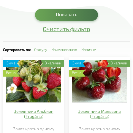
- Гербера
- Гипоэстес
Показать
- Гипсофила
Очистить фильтр
- Глекома
- Гортензия
Сортировать по:
Статусу
Наименованию
Новизне
- Дипладения
Зима
В наличии
Зима
В наличии
- Дихондра
Весна
Весна
- Изолепис
- Ипомея
- Каланхоэ
Земляника Альбион
Земляника Мальвина
- Калатея
(Fragária)
(Fragária)
- Калибрахоа
Заказ кратно
одному
Заказ кратно
одному