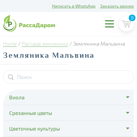
Написать в WhatsApp
Заказать звонок
0
Home
/
Рассада земляники
/ Земляника Мальвина
Земляника Мальвина
Виола
- Cello Deep Orange
Срезанные цветы
- Cello Violet Face
- Тюльпаны
Цветочные культуры
- Colossus Pure Golden Yellow