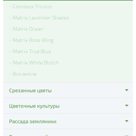
- Colossus Tricolor
- Matrix Lavender Shades
- Matrix Ocean
- Matrix Rose Wing
- Matrix True Blue
- Matrix White Blotch
- Вся виола
Срезанные цветы
- Тюльпаны
Цветочные культуры
- Все цветы
Рассада земляники
- Пуансеттия
- Вся земляника