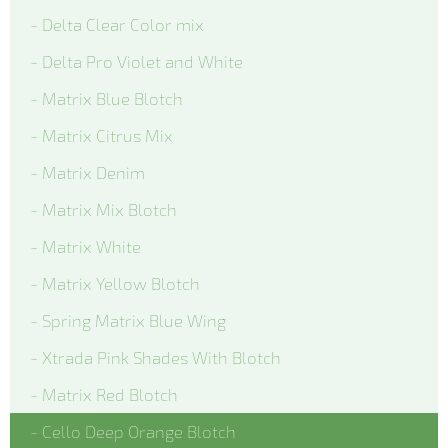
- Delta Clear Color mix
- Delta Pro Violet and White
- Matrix Blue Blotch
- Matrix Citrus Mix
- Matrix Denim
- Matrix Mix Blotch
- Matrix White
- Matrix Yellow Blotch
- Spring Matrix Blue Wing
- Xtrada Pink Shades With Blotch
- Matrix Red Blotch
- Cello Deep Orange Blotch