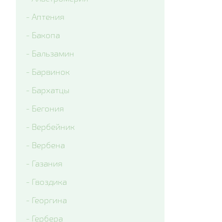
- Colossus Tricolor
- Аптения
- Matrix Lavender Shades
- Бакопа
- Matrix Ocean
- Бальзамин
- Matrix Rose Wing
- Барвинок
- Matrix True Blue
- Бархатцы
- Matrix White Blotch
- Бегония
- Вся виола
- Вербейник
- Вербена
- Газания
- Гвоздика
- Георгина
- Гербера