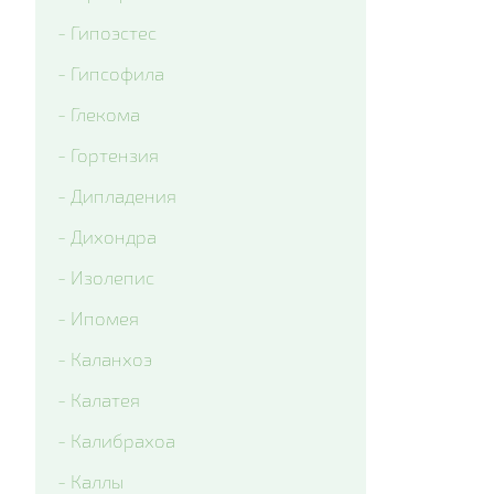
- Гипоэстес
- Гипсофила
- Глекома
- Гортензия
- Дипладения
- Дихондра
- Изолепис
- Ипомея
- Каланхоэ
- Калатея
- Калибрахоа
- Каллы