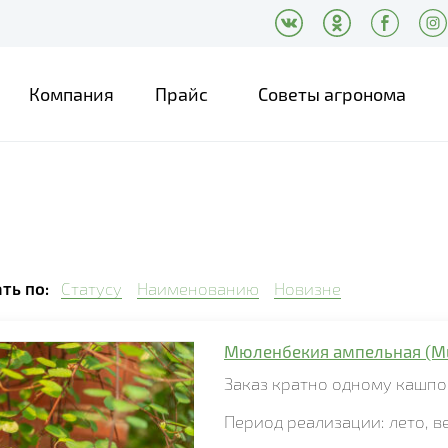
Компания
Прайс
Советы агронома
ть по:
Статусу
Наименованию
Новизне
Мюленбекия ампельная (Mu
Заказ кратно
одному
кашпо
Период реализации:
лето
,
в