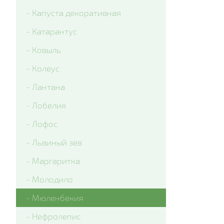
- Капуста декоративная
- Катарантус
- Ковыль
- Колеус
- Лантана
- Лобелия
- Лофос
- Львиный зев
- Маргаритка
- Молодило
- Мюленбекия
- Нефролепис