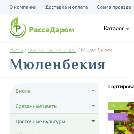
О компании
Доставка и оплата
Схема проезда
Каталог
Home
/
Цветочные культуры
/ Мюленбекия
Мюленбекия
Сортирова
Виола
- Cello Deep Orange
Срезанные цветы
Весна
- Cello Violet Face
Лето
- Тюльпаны
Цветочные культуры
- Colossus Pure Golden Yellow