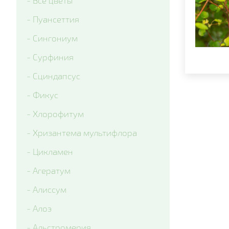
- Все цветы
- Delta Clear Color mix
- Пуансеттия
- Delta Pro Violet and White
- Сингониум
- Matrix Blue Blotch
- Сурфиния
- Matrix Citrus Mix
- Сциндапсус
- Matrix Denim
- Фикус
- Matrix Mix Blotch
- Хлорофитум
- Matrix White
- Хризантема мультифлора
- Matrix Yellow Blotch
- Цикламен
- Spring Matrix Blue Wing
- Агератум
- Xtrada Pink Shades With Blotch
- Алиссум
- Matrix Red Blotch
- Алоэ
- Cello Deep Orange Blotch
- Альстромерия