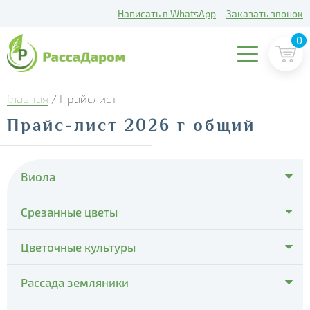
Написать в WhatsApp
Заказать звонок
0
Главная
/
Прайслист
Прайс-лист 2026 г общий
Виола
- Cello Deep Orange
Срезанные цветы
- Cello Violet Face
- Тюльпаны
Цветочные культуры
- Colossus Pure Golden Yellow
- Все цветы
Рассада земляники
- Delta Clear Color mix
- Пуансеттия
- Delta Pro Violet and White