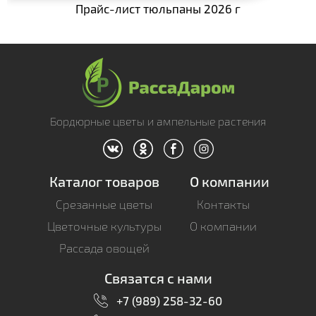
Прайс-лист тюльпаны 2026 г
- Катарантус
- Ковыль
- Колеус
- Лантана
- Лобелия
Бордюрные цветы и ампельные растения
- Лофос
- Львиный зев
Каталог товаров
О компании
- Маргаритка
Срезанные цветы
Контакты
- Молодило
Цветочные культуры
О компании
- Мюленбекия
Рассада овощей
- Нефролепис
Связатся с нами
- Овсянница
+7 (989) 258-32-60