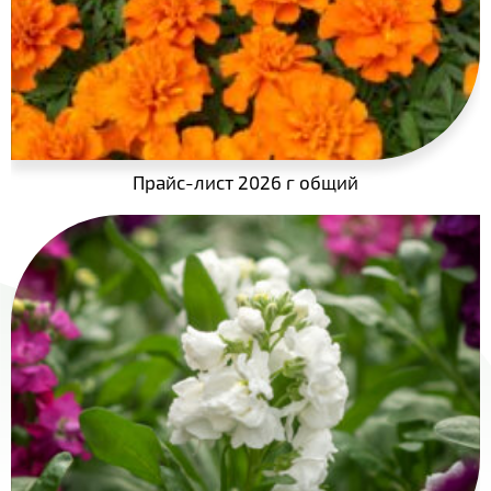
- Бакопа
- Matrix Ocean
- Бальзамин
- Matrix Rose Wing
- Барвинок
- Matrix True Blue
- Бархатцы
- Matrix White Blotch
Прайс-лист 2026 г общий
- Бегония
- Вся виола
- Вербейник
- Вербена
- Газания
- Гвоздика
- Георгина
- Гербера
- Гипоэстес