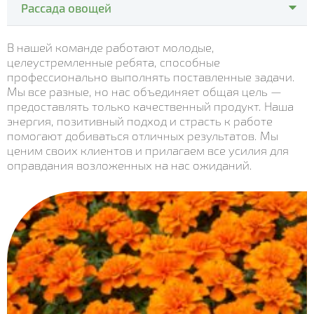
- Вся земляника
Рассада овощей
- Сингониум
- Matrix Blue Blotch
- Земляника Альба
- Вся рассада
- Сурфиния
В нашей команде работают молодые,
- Matrix Citrus Mix
- Земляника ампельная
целеустремленные ребята, способные
- Рассада баклажана
- Сциндапсус
профессионально выполнять поставленные задачи.
- Matrix Denim
- Земляника Вима Рина
- Рассада капусты
Мы все разные, но нас объединяет общая цель —
- Фикус
- Matrix Mix Blotch
предоставлять только качественный продукт. Наша
- Земляника Кимберли
- Рассада кабачка
энергия, позитивный подход и страсть к работе
- Хлорофитум
- Matrix White
- Земляника Корона
помогают добиваться отличных результатов. Мы
- Рассада лука
- Хризантема мультифлора
ценим своих клиентов и прилагаем все усилия для
- Matrix Yellow Blotch
- Земляника Мальвина
оправдания возложенных на нас ожиданий.
- Рассада салата
- Цикламен
- Spring Matrix Blue Wing
- Земляника Портола
- Пряновкусовые травы
- Агератум
- Xtrada Pink Shades With Blotch
- Земляника Хоней
- Рассада огурца
- Алиссум
- Matrix Red Blotch
- Земляника Элиани
- Рассада перца
- Алоэ
- Cello Deep Orange Blotch
- Земляника Альбион
- Рассада томата
- Альстромерия
- Colossus Tricolor
- Аптения
- Matrix Lavender Shades