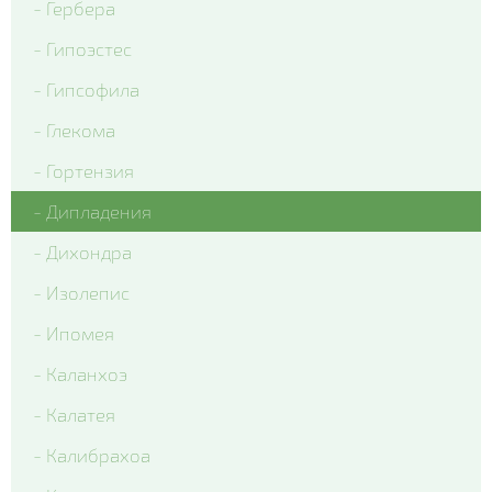
- Гербера
- Гипоэстес
- Гипсофила
- Глекома
- Гортензия
- Дипладения
- Дихондра
- Изолепис
- Ипомея
- Каланхоэ
- Калатея
- Калибрахоа