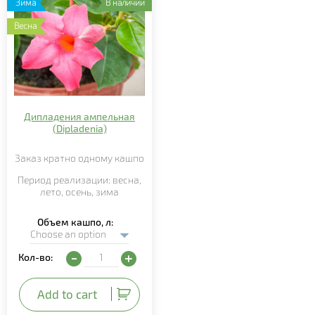
Зима
В наличии
Весна
Дипладения ампельная
(Dipladenia)
Заказ кратно
одному
кашпо
Период реализации:
весна,
лето
,
осень,
зима
Объем кашпо, л
Дипладения ампельная (Dipladenia) quantity
Кол-во:
Add to cart