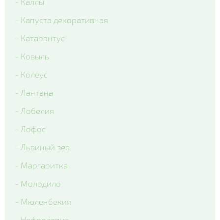
- Каллы
- Капуста декоративная
- Катарантус
- Ковыль
- Колеус
- Лантана
- Лобелия
- Лофос
- Львиный зев
- Маргаритка
- Молодило
- Мюленбекия
- Нефролепис