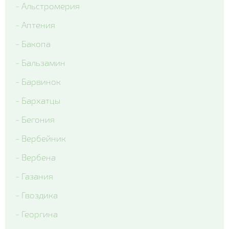
- Альстромерия
- Colossus Tricolor
- Аптения
- Matrix Lavender Shades
- Бакопа
- Matrix Ocean
- Бальзамин
- Matrix Rose Wing
- Барвинок
- Matrix True Blue
- Бархатцы
- Matrix White Blotch
- Бегония
- Вся виола
- Вербейник
- Вербена
- Газания
- Гвоздика
- Георгина