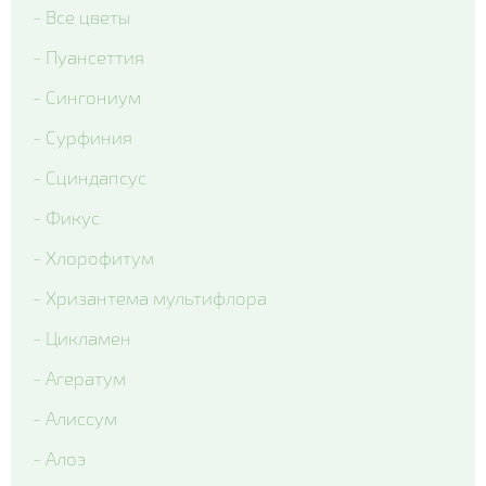
- Все цветы
- Delta Clear Color mix
- Пуансеттия
- Delta Pro Violet and White
- Сингониум
- Matrix Blue Blotch
- Сурфиния
- Matrix Citrus Mix
- Сциндапсус
- Matrix Denim
- Фикус
- Matrix Mix Blotch
- Хлорофитум
- Matrix White
- Хризантема мультифлора
- Matrix Yellow Blotch
- Цикламен
- Spring Matrix Blue Wing
- Агератум
- Xtrada Pink Shades With Blotch
- Алиссум
- Matrix Red Blotch
- Алоэ
- Cello Deep Orange Blotch