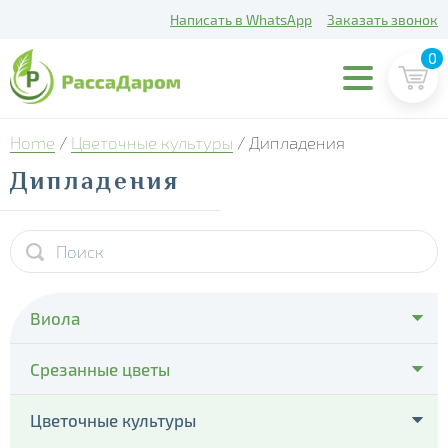
Написать в WhatsApp
Заказать звонок
0
Home
/
Цветочные культуры
/ Дипладения
Дипладения
Виола
- Cello Deep Orange
Срезанные цветы
- Cello Violet Face
- Тюльпаны
Цветочные культуры
- Colossus Pure Golden Yellow