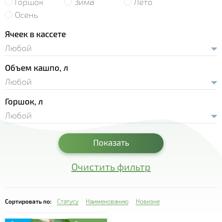
Горшок
Зима
Лето
- Земляника Корона
- Рассада лука
Осень
- Сансевиерия
- Земляника Мальвина
- Рассада салата
Ячеек в кассете
- Седум
- Земляника Портола
- Пряновкусовые травы
- Традесканция
- Земляника Хоней
Объем кашпо, л
- Рассада огурца
- Фуксия
- Земляника Элиани
- Рассада перца
- Хавортия
- Земляника Альбион
Горшок, л
- Рассада томата
- Целлозия
- Цинерария
Показать
- Эхеверия
Очистить фильтр
Сортировать по:
Статусу
Наименованию
Новизне