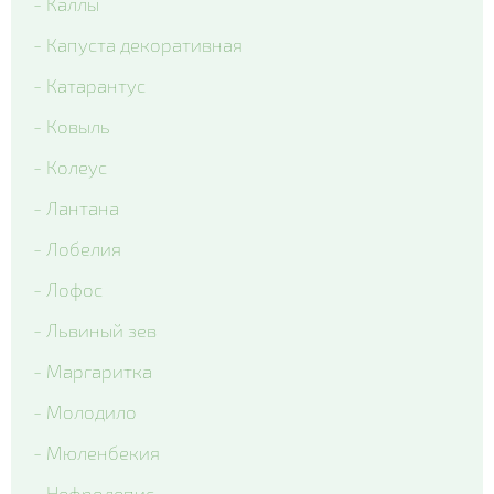
- Каллы
- Капуста декоративная
- Катарантус
- Ковыль
- Колеус
- Лантана
- Лобелия
- Лофос
- Львиный зев
- Маргаритка
- Молодило
- Мюленбекия
- Нефролепис