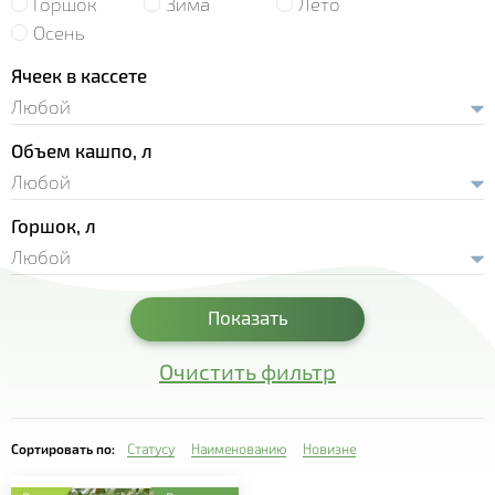
Горшок
Зима
Лето
- Земляника Корона
- Рассада лука
Осень
- Сансевиерия
- Земляника Мальвина
- Рассада салата
Ячеек в кассете
- Седум
- Земляника Портола
- Пряновкусовые травы
- Традесканция
- Земляника Хоней
Объем кашпо, л
- Рассада огурца
- Фуксия
- Земляника Элиани
- Рассада перца
- Хавортия
- Земляника Альбион
Горшок, л
- Рассада томата
- Целлозия
- Цинерария
Показать
- Эхеверия
Очистить фильтр
Сортировать по:
Статусу
Наименованию
Новизне