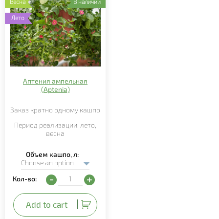
Весна
В наличии
Лето
Аптения ампельная
(Aptenia)
Заказ кратно
одному
кашпо
Период реализации:
лето
,
весна
Объем кашпо, л
Аптения ампельная (Aptenia) quantity
Кол-во:
Add to cart