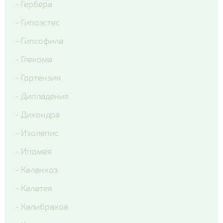
- Гербера
- Гипоэстес
- Гипсофила
- Глекома
- Гортензия
- Дипладения
- Дихондра
- Изолепис
- Ипомея
- Каланхоэ
- Калатея
- Калибрахоа