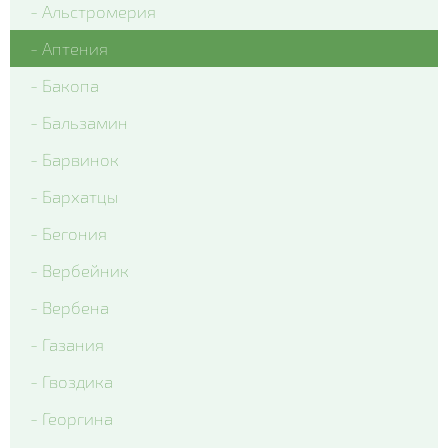
- Альстромерия
- Colossus Tricolor
- Аптения
- Matrix Lavender Shades
- Бакопа
- Matrix Ocean
- Бальзамин
- Matrix Rose Wing
- Барвинок
- Matrix True Blue
- Бархатцы
- Matrix White Blotch
- Бегония
- Вся виола
- Вербейник
- Вербена
- Газания
- Гвоздика
- Георгина