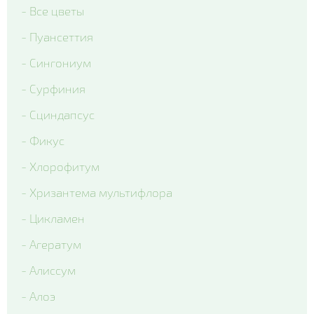
- Все цветы
- Delta Clear Color mix
- Пуансеттия
- Delta Pro Violet and White
- Сингониум
- Matrix Blue Blotch
- Сурфиния
- Matrix Citrus Mix
- Сциндапсус
- Matrix Denim
- Фикус
- Matrix Mix Blotch
- Хлорофитум
- Matrix White
- Хризантема мультифлора
- Matrix Yellow Blotch
- Цикламен
- Spring Matrix Blue Wing
- Агератум
- Xtrada Pink Shades With Blotch
- Алиссум
- Matrix Red Blotch
- Алоэ
- Cello Deep Orange Blotch