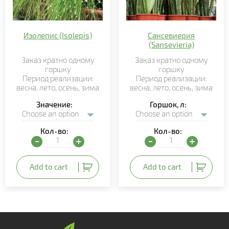
Изолепис (Isolepis)
Сансевиерия
(Sansevieria)
Заказ кратно
одному
Заказ кратно
одному
горшку
горшку
Период реализации:
Период реализации:
весна,
лето,
осень, зима
весна,
лето,
осень, зима
Значение
Горшок, л
Кол-во:
Кол-во:
Изолепис (Isolepis) quantity
Сансевиерия (Sansevieria
Add to cart
Add to cart