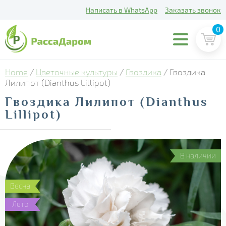
Написать в WhatsApp
Заказать звонок
0
Home
/
Цветочные культуры
/
Гвоздика
/ Гвоздика
Лилипот (Dianthus Lillipot)
Гвоздика Лилипот (Dianthus
Lillipot)
В наличии
Весна
Лето