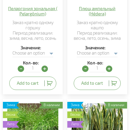
Пеларгония зональная (
Плющ ампельный
Pelargōnium)
(Hédera)
Заказ кратно
одному
Заказ кратно
одному
горшку
кашпо
Период реализации:
Период реализации:
зима,
весна, лето,
осень
весна,
лето
,
осень,
зима
Значение
Значение
Кол-во:
Кол-во:
Пеларгония зональная ( Pelargōnium) quantity
Плющ ампельный (Hédera
Add to cart
Add to cart
Зима
В наличии
Зима
В наличии
Весна
Весна
Лето
Лето