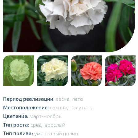
Период реализации:
весна, лето
Местоположение:
солнце, полутень
Цветение:
март-ноябрь
Тип роста:
среднерослый
Тип полива:
умеренный полив