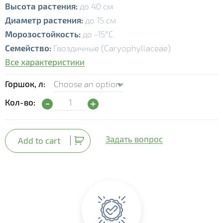
Высота растения:
до 40 см
Диаметр растения:
до 15 см
Морозостойкость:
до -15°С
Семейство:
Гвоздичные (Caryophyllaceae)
Все характеристики
Горшок, л
Гвоздика Лилипот (Dianthus Lillipot) quantity
Кол-во:
Задать вопрос
Add to cart