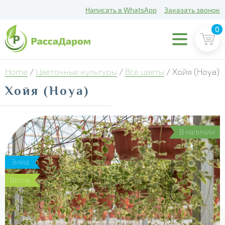
Написать в WhatsApp
Заказать звонок
0
Home
/
Цветочные культуры
/
Все цветы
/ Хойя (Hoya)
Хойя (Hoya)
В наличии
Зима
Весна