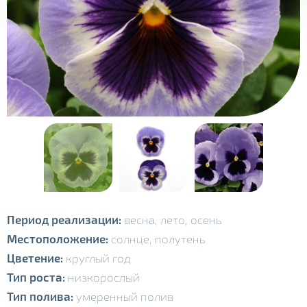
Период реализации:
весна, лето, осень
Местоположение:
солнце, полутень
Цветение:
круглый год
Тип роста:
низкорослый
Тип полива:
умеренный полив