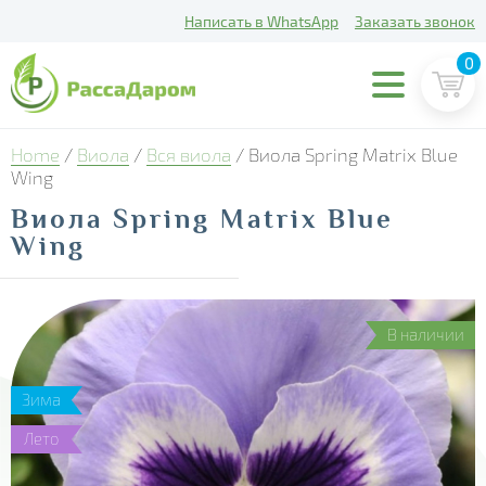
Написать в WhatsApp
Заказать звонок
0
Home
/
Виола
/
Вся виола
/ Виола Spring Matrix Blue
Wing
Виола Spring Matrix Blue
Wing
В наличии
Зима
Лето