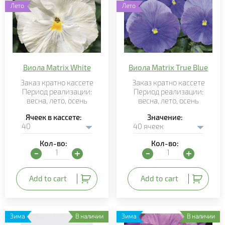
Лето
Лето
Виола Matrix White
Виола Matrix True Blue
Заказ кратно кассете
Заказ кратно кассете
Период реализации:
Период реализации:
весна, лето, осень
весна, лето, осень
Ячеек в кассете
Значение
Кол-во:
Кол-во:
Виола Matrix White quantity
Виола Matrix True Blue q
Add to cart
Add to cart
Зима
В наличии
Зима
В наличии