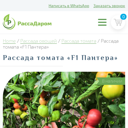
Написать в WhatsApp
Заказать звонок
0
Home
/
Рассада овощей
/
Рассада томата
/ Рассада
томата «F1 Пантера»
Рассада томата «F1 Пантера»
В наличии