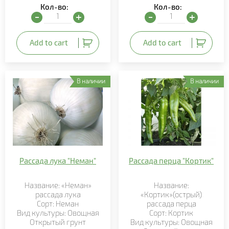
Кол-во:
Кол-во:
Рассада томата "Роксет" quantity
Рассада томата "F1 Роза
Add to cart
Add to cart
В наличии
В наличии
Рассада лука "Неман"
Рассада перца "Кортик"
Название: «Неман»
Название:
рассада лука
«Кортик»(острый)
Сорт: Неман
рассада перца
Вид культуры: Овощная
Сорт: Кортик
Открытый грунт
Вид культуры: Овощная