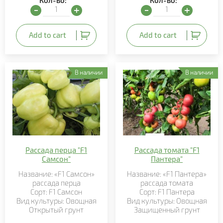
Кол-во:
Кол-во:
Рассада розмарина "Бирюса" quantity
Рассада базилика "Лучан
Add to cart
Add to cart
В наличии
В наличии
Рассада перца "F1
Рассада томата "F1
Самсон"
Пантера"
Название: «F1 Самсон»
Название: «F1 Пантера»
рассада перца
рассада томата
Сорт: F1 Самсон
Сорт: F1 Пантера
Вид культуры: Овощная
Вид культуры: Овощная
Открытый грунт
Защищенный грунт