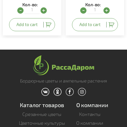
Кол-во:
Кол-во:
Рассада перца "F1 Самсон" quantity
Рассада томата "F1 Пант
Add to cart
Add to cart
Бордюрные цветы и ампельные растения
Каталог товаров
О компании
Срезанные цветы
Контакты
Цветочные культуры
О компании