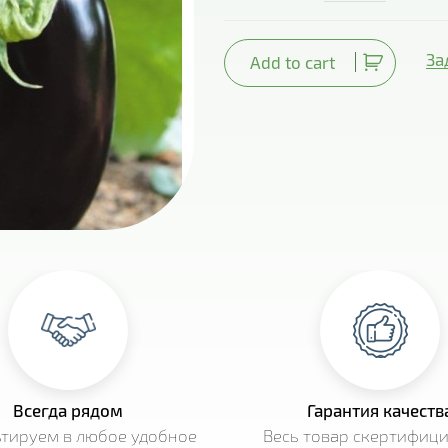
За
Add to cart
Всегда рядом
Гарантия качеств
ьтируем в любое удобное
Весь товар скертифиц