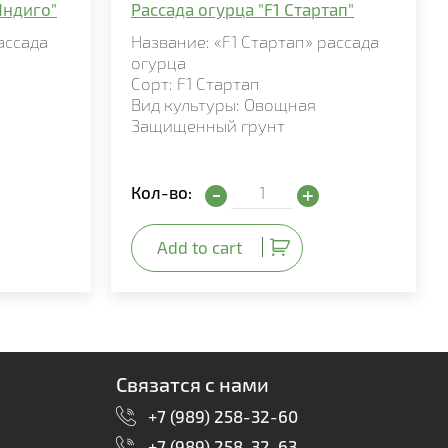
Индиго"
Рассада огурца "F1 Стартап"
ассада
Название: «F1 Стартап» рассада
огурца
Сорт: F1 Стартап
Вид культуры: Овощная
Защищенный грунт
ана "F1 Индиго" quantity
Рассада огурца "F1 Стартап" qu
Кол-во:
Add to cart
Связатся с нами
+7 (989) 258-32-60
+7 (989) 258-32-63