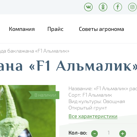
Компания
Прайс
Советы агронома
ада баклажана «F1 Альмалик»
ана «F1 Альмалик
Название: «F1 Альмалик» ра
Сорт: F1 Альмалик
В наличии
Вид культуры: Овощная
Открытый грунт
Все характеристики
Рассада баклажана 
Кол-во: