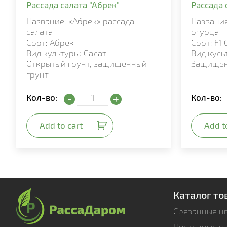
Рассада салата "Абрек"
Рассада 
Название: «Абрек» рассада
Название
салата
огурца
Сорт: Абрек
Сорт: F1
Вид культуры: Салат
Вид куль
Открытый грунт, защищенный
Защищен
грунт
Рассада салата "Абрек" quantity
Кол-во:
Кол-во:
Add to cart
Add t
Каталог то
Срезанные ц
Цветочные к