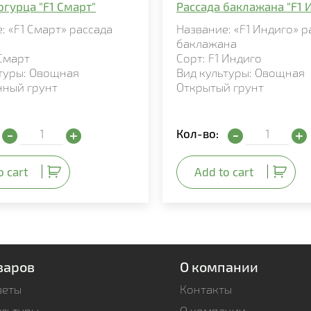
огурца "F1 Смарт"
Рассада баклажана "F1 
: «F1 Смарт» рассада
Название: «F1 Индиго» р
баклажана
 Смарт
Сорт: F1 Индиго
туры: Овощная
Вид культуры: Овощная
ный грунт
Открытый грунт
Рассада огурца "F1 Смарт" quantity
Рассада баклаж
Кол-во:
o cart
Add to cart
варов
О компании
веты
Контакты
ультуры
О компании