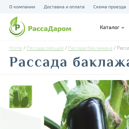
О компании
Доставка и оплата
Схема проезда
Каталог
Home
/
Рассада овощей
/
Рассада баклажана
/ Расс
Рассада баклаж