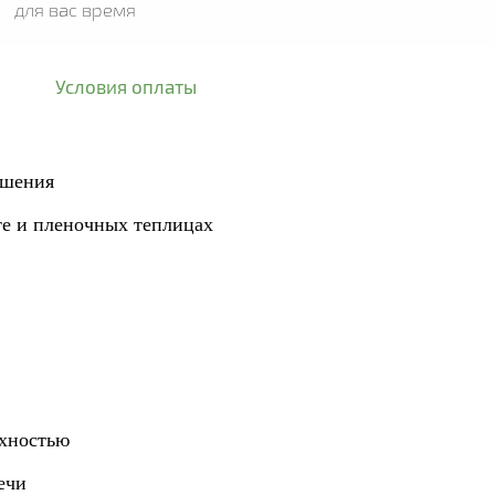
для вас время
Условия оплаты
ошения
те и пленочных теплицах
рхностью
ечи