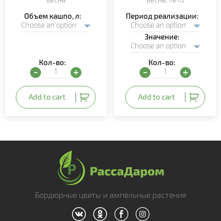
Объем кашпо, л
Период реализации
Значение
Кол-во:
Кол-во:
Бакопа ампельная (Bacopa) quantity
Петуния гибридная (Petu
Add to cart
Add to cart
Бордюрные цветы и ампельные растения