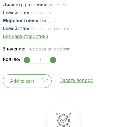
Диаметр растения:
до 15 см
Семейство
:
Лютиковых
Морозостойкость:
до 0°С
Семейство
:
Альстремериевые
Все характеристики
Значение
Ранункулюс (Ranúnculus) quantity
Кол-во:
Задать вопрос
Add to cart