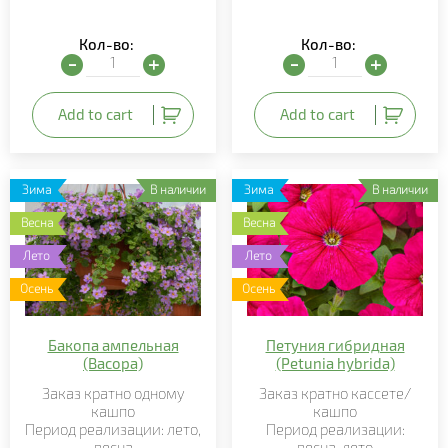
Кол-во:
Кол-во:
Бархатцы отклоненные (Tagetes patula) quantity
Плющ ампельный (Hédera
Add to cart
Add to cart
Зима
В наличии
Зима
В наличии
Весна
Весна
Лето
Лето
Осень
Осень
Бакопа ампельная
Петуния гибридная
(Bacopa)
(Petunia hybrida)
Заказ кратно
одному
Заказ кратно кассете/
кашпо
кашпо
Период реализации:
лето
,
Период реализации:
весна
весна, лето