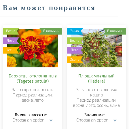
Вам может понравится
Весна
В наличии
Зима
В наличии
Лето
Весна
Осень
Лето
Осень
Бархатцы отклоненные
Плющ ампельный
(Tagetes patula)
(Hédera)
Заказ кратно кассете
Заказ кратно
одному
Период реализации:
кашпо
весна, лето
Период реализации:
весна,
лето
,
осень,
зима
Ячеек в кассете
Значение