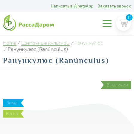
Написать в WhatsApp
Заказать звонок
0
Home
/
Цветочные культуры
/
Ранункулюс
/ Ранункулюс (Ranúnculus)
Ранункулюс (Ranúnculus)
В наличии
Зима
Весна