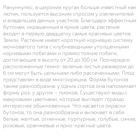
Ранункулюс, в широких кругах больше известный как
лютик, пользуется высоким спросом у озеленителей
и владельцев дачных участков. Благодаря эффектным
бутонам, окрашенным в яркие цвета, растение
входит в первую двадцатку самых красивых цветов
Земли. Растение имеет короткую корневую систему
мочковатого типа с клубневидными утолщенными
корневыми побегами и прямостоячие побеги,
достигающие в высоту от 20 до 100 см. Поочередно
расположенные темно-зеленые листья размером до
6 см могут быть цельными либо рассеченными. Плод
представлен в виде многоорешка. Форма бутонов
также разнообразна: у одних сортов она напоминает
форму роз, у других – пионов. Существуют виды с
махровыми цветками, которые выглядят гораздо
интереснее обыкновенных. Что касается окраски
бутонов, то она разнообразна и включает в себя
белые, желтые, огненные, пурпурные, голубые, синие,
розовые, оранжевые и ярко-красные цвета.