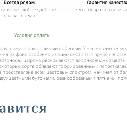
Всегда рядом
Гарантия качеств
ьтируем в любое удобное
Весь товар скертифиц
для вас время
Условия оплаты
телющимися или прямыми побегами. У нее выразительны
 на их фоне особенно изящно смотрятся яркие лепестки.
 цветоносах широко раскрываются воронковидные цветы
екоторые сорта обладают гофрированными лепестками. В
ов представлена всем цветовым спектром, начиная от б
 двухцветными бутонами, разнообразными пятнами, пол
авится