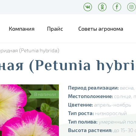
Компания
Прайс
Советы агронома
ридная (Petunia hybrida)
ая (Petunia hybri
Период реализации:
весна,
В наличии
Местоположение:
солнце, 
Цветение:
апрель-ноябрь
Лето
Тип роста:
низкорослый
Тип полива:
умеренный по
Осень
Высота растения:
до 15-30