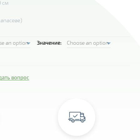
0 см
lanaceae)
Значение
(Petunia hybrida) quantity
дать вопрос