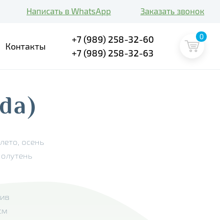
Написать в WhatsApp
Заказать звонок
0
+7 (989) 258-32-60
Контакты
+7 (989) 258-32-63
da)
 лето, осень
В наличии
полутень
Лето
лив
Осень
 см