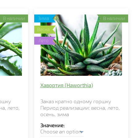
В наличии
Зима
В наличии
Весна
Лето
Хавортия (Haworthia)
ршку
Заказ кратно
одному
горшку
на,
лето,
Период реализации:
весна,
лето,
осень, зима
Значение