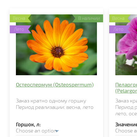
Весна
В наличии
Весна
Лето
Лето
Остеоспермум (Osteospermum)
Пеларго
(Pelargo
Заказ кратно
одному горшку
Заказ к
Период реализации:
весна, лето
Период 
лето,
ос
Горшок, л
Значени