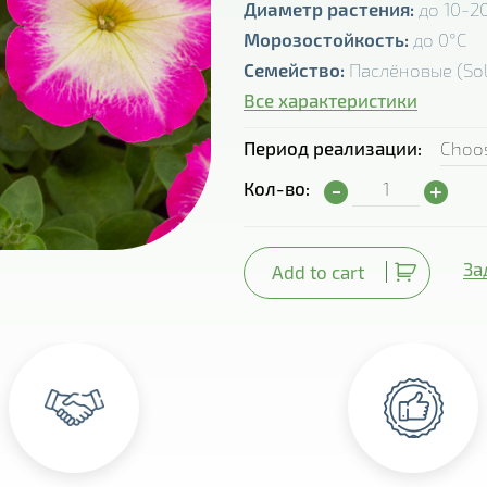
Диаметр растения:
до 10-2
Морозостойкость:
до 0°С
Семейство:
Паслёновые (So
Все характеристики
Период реализации
Петуния гибридная 
Кол-во:
За
Add to cart