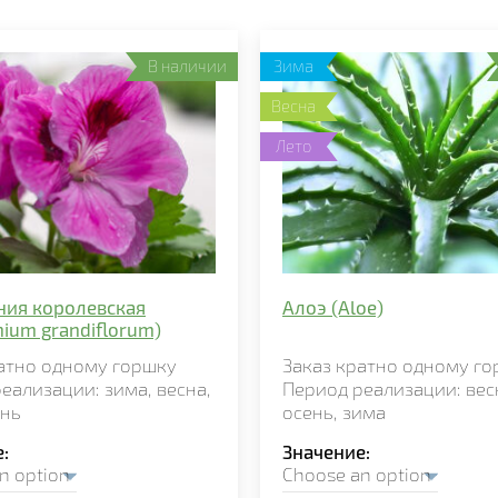
В наличии
Зима
Весна
Лето
ния королевская
Алоэ (Aloe)
nium grandiflorum)
ратно
одному горшку
Заказ кратно
одному
го
реализации:
зима,
весна,
Период реализации:
вес
ень
осень, зима
е
Значение