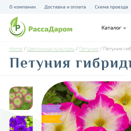
О компании
Доставка и оплата
Схема проезда
Каталог
Home
/
Цветочные культуры
/
Петуния
/ Петуния гиб
Петуния гибридн
Лето
Осень