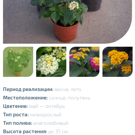
Период реализации:
весна,
лето
Местоположение:
солнце,
полутень
Цветение:
май
—
октябрь
Тип роста:
низкорослый
Тип полива:
влаголюбивый
Высота растения:
до 35 см