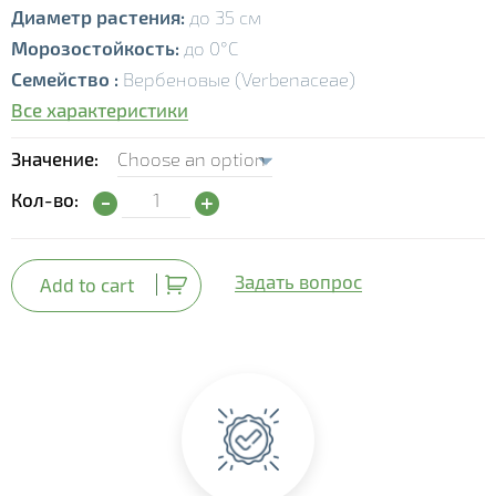
Диаметр растения:
до 35 см
Морозостойкость:
до 0°С
Семейство :
Вербеновые (Verbenaceae)
Все характеристики
Значение
Лантана (Lantana) quantity
Кол-во:
Задать вопрос
Add to cart