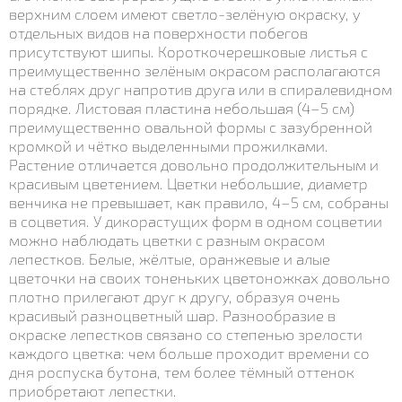
верхним слоем имеют светло-зелёную окраску, у
отдельных видов на поверхности побегов
присутствуют шипы. Короткочерешковые листья с
преимущественно зелёным окрасом располагаются
на стеблях друг напротив друга или в спиралевидном
порядке. Листовая пластина небольшая (4–5 см)
преимущественно овальной формы с зазубренной
кромкой и чётко выделенными прожилками.
Растение отличается довольно продолжительным и
красивым цветением. Цветки небольшие, диаметр
венчика не превышает, как правило, 4–5 см, собраны
в соцветия. У дикорастущих форм в одном соцветии
можно наблюдать цветки с разным окрасом
лепестков. Белые, жёлтые, оранжевые и алые
цветочки на своих тоненьких цветоножках довольно
плотно прилегают друг к другу, образуя очень
красивый разноцветный шар. Разнообразие в
окраске лепестков связано со степенью зрелости
каждого цветка: чем больше проходит времени со
дня роспуска бутона, тем более тёмный оттенок
приобретают лепестки.