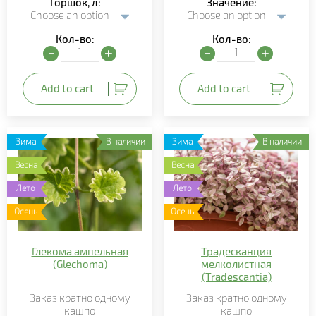
Горшок, л
Значение
Кол-во:
Кол-во:
Сансевиерия (Sansevieria) quantity
Нефролепис ампельный (
Add to cart
Add to cart
Зима
В наличии
Зима
В наличии
Весна
Весна
Лето
Лето
Осень
Осень
Глекома ампельная
Традесканция
(Glechoma)
мелколистная
(Tradescantia)
Заказ кратно
одному
Заказ кратно
одному
кашпо
кашпо