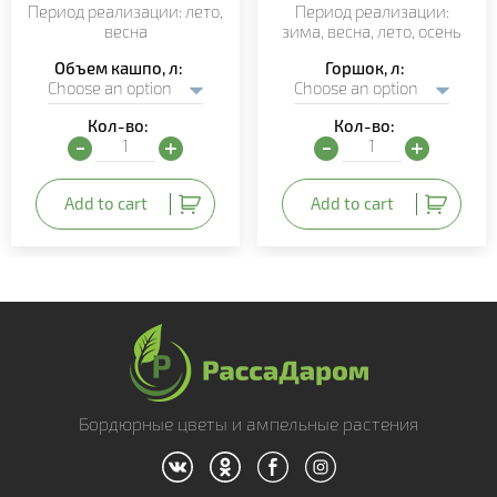
Период реализации:
лето
,
Период реализации:
весна
зима, весна,
лето
,
осень
Объем кашпо, л
Горшок, л
Кол-во:
Кол-во:
Глекома ампельная (Glechoma) quantity
Традесканция мелколистн
Add to cart
Add to cart
Бордюрные цветы и ампельные растения