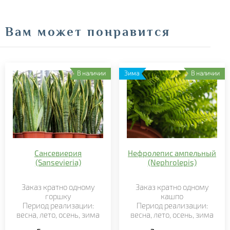
Вам может понравится
В наличии
Зима
В наличии
Сансевиерия
Нефролепис ампельный
(Sansevieria)
(Nephrolepis)
Заказ кратно
одному
Заказ кратно
одному
горшку
кашпо
Период реализации:
Период реализации:
весна,
лето,
осень, зима
весна,
лето
,
осень,
зима