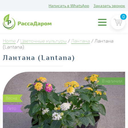
Написать в WhatsApp
Заказать звонок
0
Home
/
Цветочные культуры
/
Лантана
/ Лантана
(Lantana)
Лантана (Lantana)
В наличии
Весна
Лето