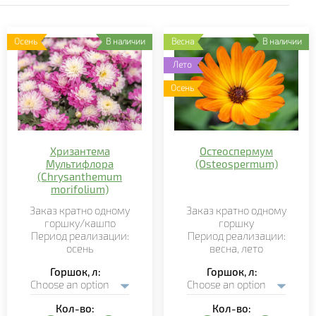
Осень
В наличии
Весна
В наличии
Лето
Осень
Хризантема
Остеоспермум
Мультифлора
(Osteospermum)
(Chrysanthemum
morifolium)
Заказ кратно
одному
Заказ кратно
одному
горшку/кашпо
горшку
Период реализации:
Период реализации:
осень
весна, лето
Горшок, л
Горшок, л
Кол-во:
Кол-во: