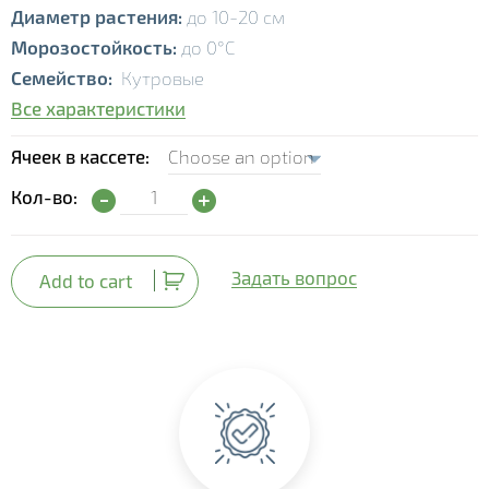
Диаметр растения:
до 10-20 см
Морозостойкость:
до 0°С
Семейство:
Кутровые
Все характеристики
Ячеек в кассете
Катарантус (Catharanthus) quantity
Кол-во:
Задать вопрос
Add to cart