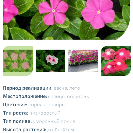
Период реализации:
весна, лето
Местоположение:
солнце, полутень
Цветение:
апрель-ноябрь
Тип роста:
низкорослый
Тип полива:
умеренный полив
Высота растения:
до 15-30 см