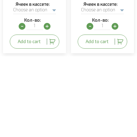
Ячеек в кассете
Ячеек в кассете
Кол-во:
Кол-во:
Бархатцы прямостоячие (Tagеtes erеcta) quantity
Вербена (Verbena) quant
Add to cart
Add to cart