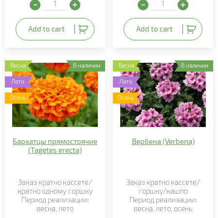
Хризантема Мультифлора (Chrysanthemum morifolium) q
Остеоспермум (Osteospe
Add to cart
Add to cart
Весна
В наличии
Весна
В наличии
Лето
Лето
Осень
Осень
Бархатцы прямостоячие
Вербена (Verbena)
(Tagеtes erеcta)
Заказ кратно кассете/
Заказ кратно кассете/
кратно одному горшку
горшку/кашпо
Период реализации:
Период реализации:
весна, лето
весна, лето, осень