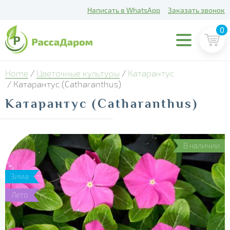
Написать в WhatsApp
Заказать звонок
0
Home
/
Цветочные культуры
/
Катарантус
/ Катарантус (Catharanthus)
Катарантус (Catharanthus)
В наличии
Зима
Лето