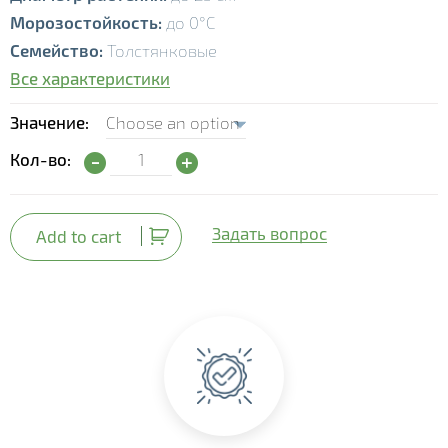
Морозостойкость:
до 0°С
Семейство
:
Толстянковые
Все характеристики
Значение
Седум (Sedum) quantity
Кол-во:
Задать вопрос
Add to cart