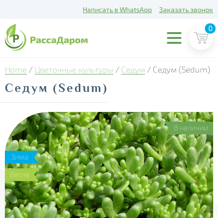
Написать в WhatsApp
Заказать звонок
0
Home
/
Цветочные культуры
/
Седум
/ Седум (Sedum)
Седум (Sedum)
В наличии
Зима
Весна