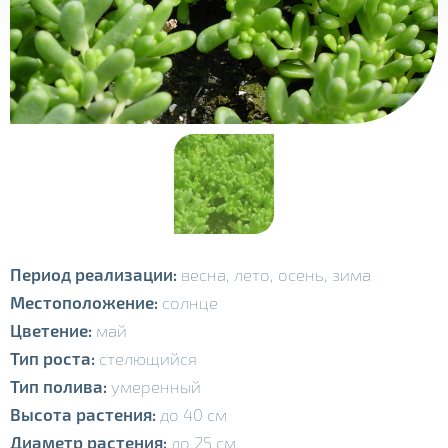
Период реализации:
весна,
лето,
осень, зима
Местоположение:
солнце
Цветение:
май
Тип роста:
стелющийся
Тип полива:
умеренный
Высота растения:
до 40
с
м
Диаметр растения:
до 25 см