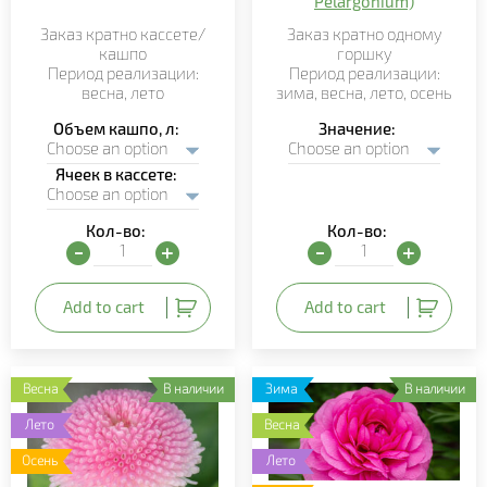
Pelargōnium)
Заказ кратно кассете/
Заказ кратно
одному
кашпо
горшку
Период реализации:
Период реализации:
весна, лето
зима,
весна, лето,
осень
Объем кашпо, л
Значение
Ячеек в кассете
Кол-во:
Кол-во:
Лобелия (Lobeliya) quantity
Пеларгония зональная ( 
Add to cart
Add to cart
Весна
В наличии
Зима
В наличии
Лето
Весна
Осень
Лето