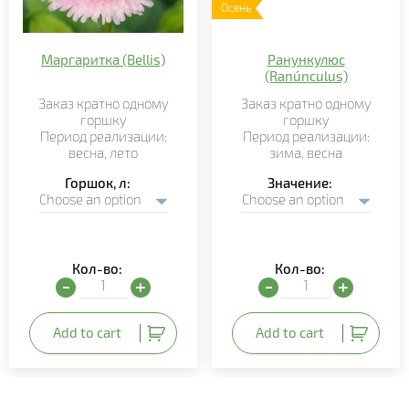
Осень
Маргаритка (Bellis)
Ранункулюс
(Ranúnculus)
Заказ кратно
одному
Заказ кратно
одному
горшку
горшку
Период реализации:
Период реализации:
весна, лето
зима,
весна
Горшок, л
Значение
Кол-во:
Кол-во:
Маргаритка (Bellis) quantity
Ранункулюс (Ranúnculus)
Add to cart
Add to cart