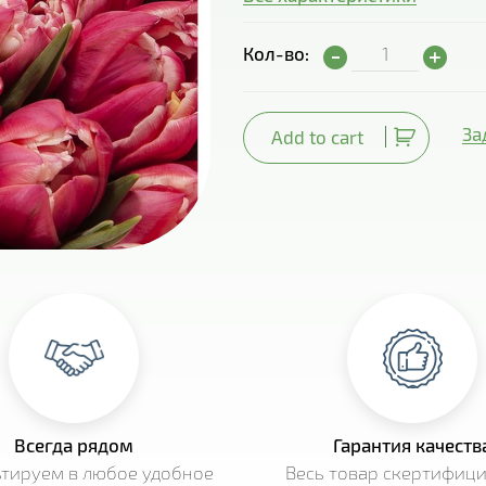
Тюльпан Columbus 
Кол-во:
За
Add to cart
Всегда рядом
Гарантия качеств
ьтируем в любое удобное
Весь товар скертифиц