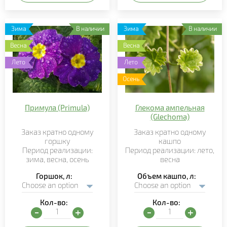
Зима
В наличии
Зима
В наличии
Весна
Весна
Лето
Лето
Осень
Примула (Primula)
Глекома ампельная
(Glechoma)
Заказ кратно
одному
Заказ кратно
одному
горшку
кашпо
Период реализации:
Период реализации:
лето
,
зима,
весна, осень
весна
Горшок, л
Объем кашпо, л
Кол-во:
Кол-во:
Примула (Primula) quantity
Глекома ампельная (Gle