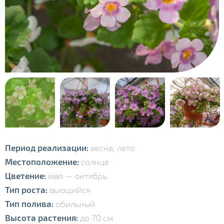
Период реализации:
весна,
лето
Местоположение:
солнце
Цветение:
мая
—
октябрь
Тип роста:
вьющийся
Тип полива:
обильный
Высота растения:
до 70 см