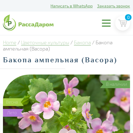
Написать в WhatsApp
Заказать звонок
0
Home
/
Цветочные культуры
/
Бакопа
/ Бакопа
ампельная (Bacopa)
Бакопа ампельная (Bacopa)
В наличии
Весна
Лето