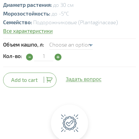
Диаметр растения:
до 30 см
Морозостойкость:
до -5°С
Семейство
:
Подорожниковые (Plantaginaceae)
Все характеристики
Объем кашпо, л
Бакопа ампельная (Bacopa) quantity
Кол-во:
Задать вопрос
Add to cart