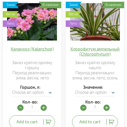
Зима
В наличии
Зима
В наличии
Весна
Весна
Лето
Лето
Каланхоэ (Kalanchoe)
Хлорофитум ампельный
(Chlorophytum)
Заказ кратно
одному
Заказ кратно
одному
горшку
кашпо
Период реализации:
Период реализации:
зима,
весна, лето
зима, весна,
лето
,
осень
Горшок, л
Значение
Кол-во:
Кол-во:
Каланхоэ (Kalanchoe) quantity
Хлорофитум ампельный (
Add to cart
Add to cart