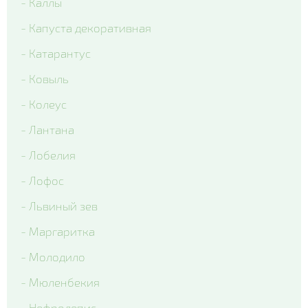
- Каллы
- Капуста декоративная
- Катарантус
- Ковыль
- Колеус
- Лантана
- Лобелия
- Лофос
- Львиный зев
- Маргаритка
- Молодило
- Мюленбекия
- Нефролепис