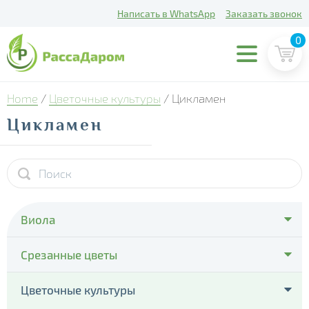
Написать в WhatsApp
Заказать звонок
0
Home
/
Цветочные культуры
/ Цикламен
Цикламен
Виола
- Cello Deep Orange
Срезанные цветы
- Cello Violet Face
- Тюльпаны
Цветочные культуры
- Colossus Pure Golden Yellow