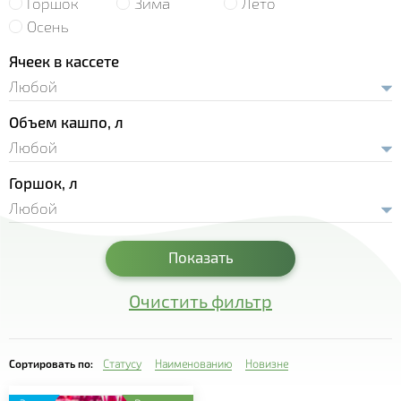
Горшок
Зима
Лето
- Земляника Корона
- Рассада лука
Осень
- Сансевиерия
- Земляника Мальвина
- Рассада салата
Ячеек в кассете
- Седум
- Земляника Портола
- Пряновкусовые травы
- Традесканция
- Земляника Хоней
Объем кашпо, л
- Рассада огурца
- Фуксия
- Земляника Элиани
- Рассада перца
- Хавортия
- Земляника Альбион
Горшок, л
- Рассада томата
- Целлозия
- Цинерария
Показать
- Эхеверия
Очистить фильтр
Сортировать по:
Статусу
Наименованию
Новизне