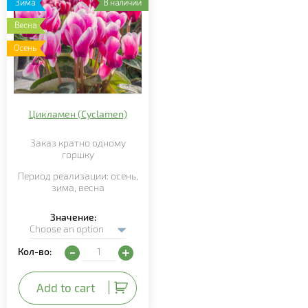
Зима
В наличии
Весна
Осень
Цикламен (Cyclamen)
Заказ кратно
одному
горшку
Период реализации:
осень,
зима,
весна
Значение
Цикламен (Cyclamen) quantity
Кол-во:
Add to cart