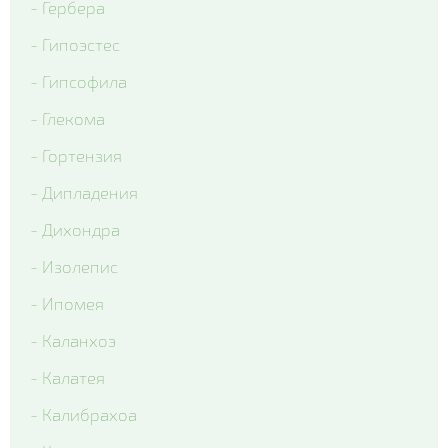
- Гербера
- Гипоэстес
- Гипсофила
- Глекома
- Гортензия
- Дипладения
- Дихондра
- Изолепис
- Ипомея
- Каланхоэ
- Калатея
- Калибрахоа