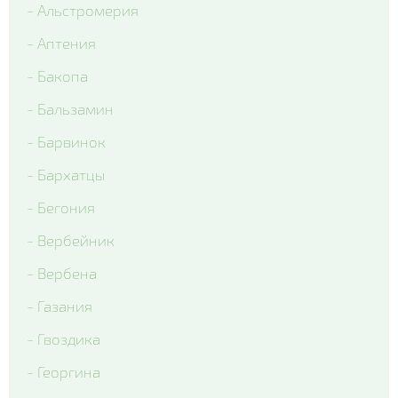
- Альстромерия
- Colossus Tricolor
- Аптения
- Matrix Lavender Shades
- Бакопа
- Matrix Ocean
- Бальзамин
- Matrix Rose Wing
- Барвинок
- Matrix True Blue
- Бархатцы
- Matrix White Blotch
- Бегония
- Вся виола
- Вербейник
- Вербена
- Газания
- Гвоздика
- Георгина