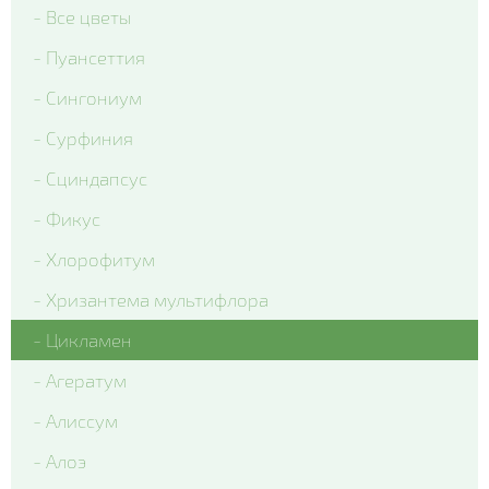
- Все цветы
- Delta Clear Color mix
- Пуансеттия
- Delta Pro Violet and White
- Сингониум
- Matrix Blue Blotch
- Сурфиния
- Matrix Citrus Mix
- Сциндапсус
- Matrix Denim
- Фикус
- Matrix Mix Blotch
- Хлорофитум
- Matrix White
- Хризантема мультифлора
- Matrix Yellow Blotch
- Цикламен
- Spring Matrix Blue Wing
- Агератум
- Xtrada Pink Shades With Blotch
- Алиссум
- Matrix Red Blotch
- Алоэ
- Cello Deep Orange Blotch